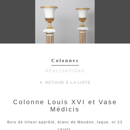
Toggl
navig
Colonnes
RÉALISATIONS
RETOUR À LA LISTE
Colonne Louis XVI et Vase
Médicis
Bois de tilleul apprêté, blanc de Meudon, laque, or 22
carats.