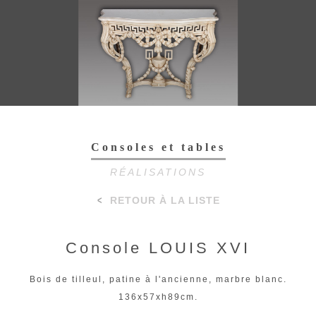
Toggl
navig
Consoles et tables
RÉALISATIONS
RETOUR À LA LISTE
Console LOUIS XVI
Bois de tilleul, patine à l'ancienne, marbre blanc.
136x57xh89cm.