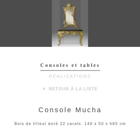
Toggl
navig
Consoles et tables
RÉALISATIONS
RETOUR À LA LISTE
Console Mucha
Bois de tilleul doré 22 carats. 140 x 50 x h85 cm