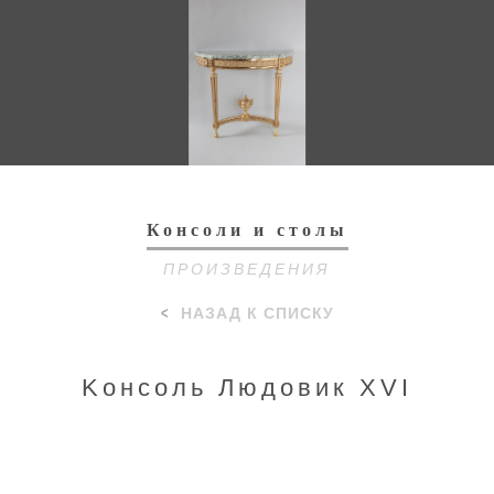
Toggl
navig
Консоли и столы
ПРОИЗВЕДЕНИЯ
НАЗАД К СПИСКУ
Kонсоль Людовик XVI