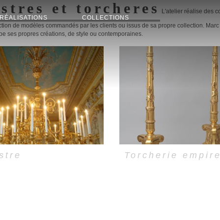
stres et torcheres
L'atelier réalise des c
RÉALISATIONS
COLLECTIONS
tion de modèles commandés par les clients ou issus de sa propre collection. Marc 
e ses propres créations, de style ou contemporaines.
stre
Torcherie empir