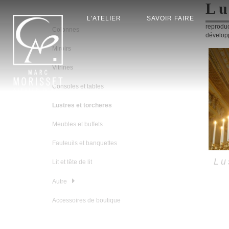
Lu
L'ATELIER
SAVOIR FAIRE
reproduc
Colonnes
développ
Miroirs
Vitrines
Consoles et tables
Lustres et torcheres
Meubles et buffets
Fauteuils et banquettes
Lu
Lit et tête de lit
Autre
Accessoires de boutique